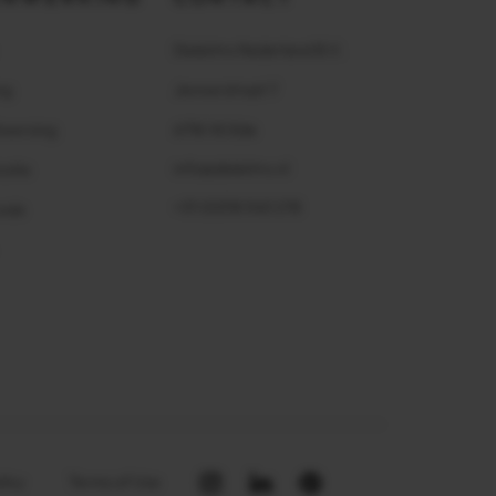
Delektro Nederland B.V.
ng
Jennerstraat 7
heersing
6718 XS Ede
info@delektro.nl
atie
+31 (0)318 543 278
ode
licy
Terms of Use