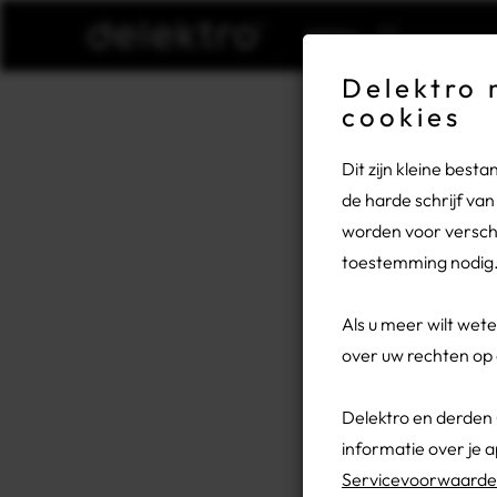
Gesl
Delektro 
cookies
Vanwege 
augustus
Dit zijn kleine bes
de harde schrijf va
Heeft u 
worden voor verschi
Eri
toestemming nodig
14-03-
Als u meer wilt wet
over uw rechten op 
Hoe
gek
Delektro en derden
Ik heb 
informatie over je 
College
Servicevoorwaard
sprak m