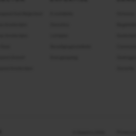
npand Oud-Beijerland
E-installatie
Ontwerp
is Amsterdam
Domotica
Begeleidi
se Amsterdam
Lichtplan
Kostenbe
t Gooi
Beveiligingsinstallatie
Communic
pand Utrecht
Energieopslag
Gedragsc
rpand Amsterdam
Garantie
j
Privacy po
© Delektro 2026