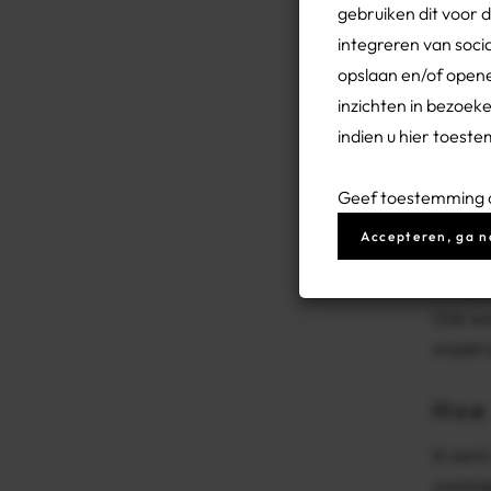
gebruiken dit voor 
"Daar r
integreren van soci
weken s
opslaan en/of opene
Delektr
inzichten in bezoek
uiteind
indien u hier toest
Hoe
Geef toestemming of
We zijn
Accepteren, ga n
samenwe
namelij
Ook wor
maakt m
Hoe
Ik werk
woninge