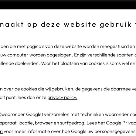
oten wegens bouwvakvakantie
maakt op deze website gebruik
de bouwvakvakantie zijn wij van maandag 27 juli tot en met vrij
 gesloten.
tanden die met pagina’s van deze website worden meegestuurd e
n uw computer worden opgeslagen. Er zijn verschillende soorten c
een storing? Bel ons dan op:
0318 - 54 32 78.
llende doeleinden. Voor het plaatsen van cookies is soms wel e
k: “Leuk en divers werk”
.
2023
en over de cookies die wij gebruiken, de gegevens die daarmee
dit punt, lees dan onze
 ben je bij Delektro terecht
privacy policy.
omen?
 (waaronder Google) verzamelen met technieken waaronder co
Delektro leren kennen toen zij op een open avond op het Hoornb
apparaat, locatie, browser en surfgedrag.
Lees het Google Privac
 stonden. Ik kwam in contact met Jacob van Leeuwen en het bed
en
voor meer informatie over hoe Google uw persoonsgegevens g
ij gelijk aan. De reisafstand was een knelpunt voor mij, maar Jac