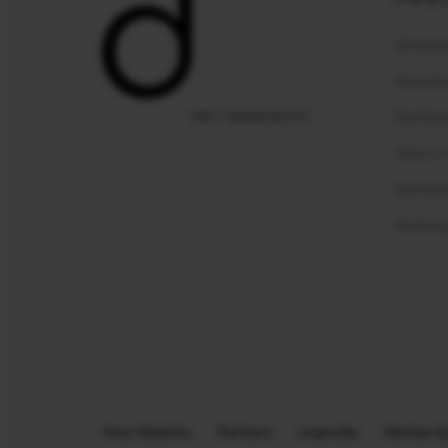
Grachte
Herenhu
Penthou
Villa in '
Kantoor
Kantoo
Over Delektro
Partners
Inspiratie
Werken bi