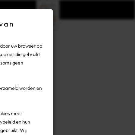
×
 van
dag 14
n door uw browser op
ookies die gebruikt
n soms geen
 verzameld worden en
okies meer
eeck
ybeleid en hun
rijf
ebruikt. Wij
ob zei: