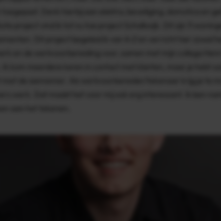
toegepast. Denk hierbij aan elektra, beveiliging, domotica en gel
ste project vind ik tot nu toe project Schalkwijk. Dit zijn 11 woning
menten. Dit project begeleid ik van A-Z en verricht hier zowel h
rk en de werkvoorbereiding voor, samen met mijn collega Henr
 Ik kom meerdere keren in contact met klanten, maar je hebt o
 met de aannemer. Als werkvoorbereider/tekenaar krijg je te 
ers werk. Dat maakt het voor mij ook erg interessant. Ik ben nam
leen aan het tekenen.