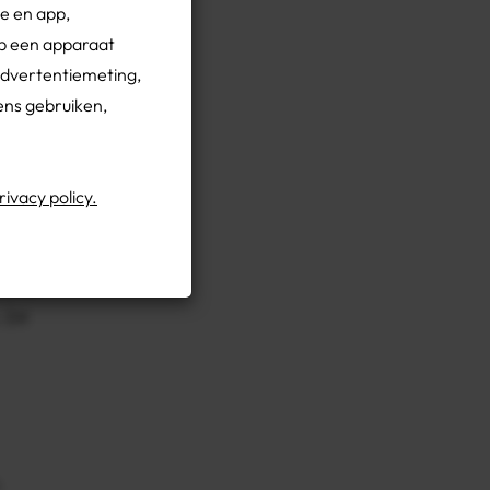
te en app,
 ik 20
op een apparaat
advertentiemeting,
er
ens gebruiken,
rivacy policy.
an
jgt
nctie.
 Dit