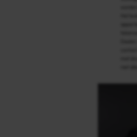
worden 
Het leuk
apparte
tekenwe
Deelen.
contact
met div
niet al