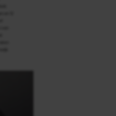
uid.
en en 12
et
i van
ok
maken
elijk