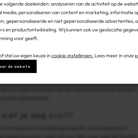
de volgende doeleinden: analyseren van de activiteit op de websi
egelen we wel wat voor!". Zo gezegd, zo gedaan. Vervolgens heb
al media, personaliseren van content en marketing, informatie 
tage gelopen, waarbij ik aansluitend mijn afstudeerstage ook bij
n, gepersonaliseerde en niet gepersonaliseerde advertenties, 
o heb gedaan. Zowel Delektro als ik was tevreden waardoor ik hi
ers en productontwikkeling. Wij kunnen ook uw geolocatie gegev
elijk ook in vaste dienst ben gekomen.
emming voor geeft.
 is je ervaring bij Delektro?
 stel uw eigen keuze in
cookie-instellingen.
Lees meer in onze
p
 een jong en dynamisch team, waar iedereen goed met elkaar k
aar de website
rken. Het is prettig om hier te mogen en kunnen werken. Je kri
k een goede werkplek met de juiste benodigdheden voor jouw fu
den er regelmatig leuke uitjes georganiseerd wat ook gezellig is.
ij zeker gemotiveerd!
 ziet je dag eruit?
 momenteel aan verschillende projecten. Zowel nieuwbouw
n/appartementen, maar ook luxe villa’s waar vaak alle facetten