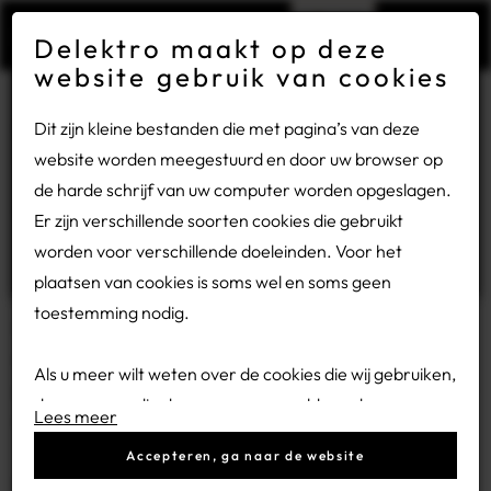
×
Gesloten wegens bouwvakvakantie
Delektro maakt op deze
website gebruik van cookies
Vanwege de bouwvakvakantie zijn wij van maandag 27
Rebranding
Dit zijn kleine bestanden die met pagina’s van deze
juli tot en met vrijdag 14 augustus gesloten.
14-08-2024
website worden meegestuurd en door uw browser op
de harde schrijf van uw computer worden opgeslagen.
Heeft u een storing? Bel ons dan op:
0318 - 54 32 78.
Delektro oude stijl maakt plaats voor Delektro nieuwe stijl.
Er zijn verschillende soorten cookies die gebruikt
worden voor verschillende doeleinden. Voor het
plaatsen van cookies is soms wel en soms geen
Heeft u ze al zien rijden? Onze nieuw beletterde Caddy’s?
toestemming nodig.
Het bekende woordmerk is gebleven, zij het met een
subtiele restyling en de toevoeging van de letter D. Als een
Als u meer wilt weten over de cookies die wij gebruiken,
grafisch herkenbaar element. Symbool van minimalisme en
de gegevens die daarmee verzameld worden en over
Lees meer
design. Een krachtige, zuivere vorm, bestaande uit één lijn.
uw rechten op dit punt, lees dan onze
privacy policy.
Accepteren, ga naar de website
Echt Delektro. Met aandacht.