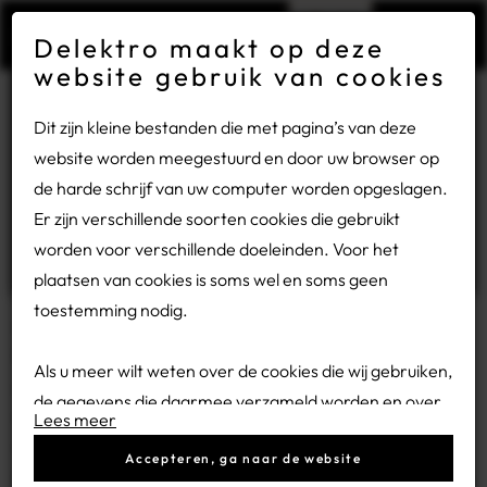
×
Gesloten wegens bouwvakvakantie
Delektro maakt op deze
website gebruik van cookies
Vanwege de bouwvakvakantie zijn wij van maandag 27
Teamuitje 2024
Dit zijn kleine bestanden die met pagina’s van deze
juli tot en met vrijdag 14 augustus gesloten.
19-06-2026
website worden meegestuurd en door uw browser op
de harde schrijf van uw computer worden opgeslagen.
Heeft u een storing? Bel ons dan op:
0318 - 54 32 78.
Teamwork in actie!
Er zijn verschillende soorten cookies die gebruikt
worden voor verschillende doeleinden. Voor het
plaatsen van cookies is soms wel en soms geen
Ons zomeruitje stond dit jaar in het teken van ontspanning
toestemming nodig.
en samenwerking, en vond plaats in het prachtige
Harderwijk. Het hoogtepunt van de dag? Een spannende
Als u meer wilt weten over de cookies die wij gebruiken,
zeilwedstrijd op het Veluwemeer! In teams van vier gingen
de gegevens die daarmee verzameld worden en over
we vol enthousiasme de strijd met elkaar aan. Bij Delektro
Lees meer
uw rechten op dit punt, lees dan onze
privacy policy.
vinden we het belangrijk om regelmatig als team samen te
Accepteren, ga naar de website
komen, of het nu gaat om een informatieve activiteit of een