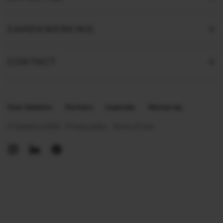
SAMENWERKING
CONTACT
Over Delektro
Partners
Inspiratie
Werken bij
Privacy policy
Terms of Use
© Delektro 2026