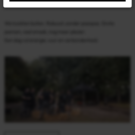
Delektro en derden (waaronder Google) verzamelen
met technieken waaronder cookies meer informatie
over je apparaat, locatie, browser en surfgedrag.
Lees
We kookten buiten. Robuust, zonder poespas. Grote
het Google Privacybeleid en hun Servicevoorwaarden
pannen, veel smaak, nog meer plezier.
voor meer informatie over hoe Google uw
Een dag vol energie, vuur en verbondenheid.
persoonsgegevens gebruikt. Wij gebruiken dit voor de
volgende doeleinden: analyseren van de activiteit op
de website en app, integreren van social media,
personaliseren van content en marketing, informatie
op een apparaat opslaan en/of openen,
gepersonaliseerde en niet gepersonaliseerde
advertenties, advertentiemeting, inzichten in
bezoekers en productontwikkeling. Wij kunnen ook uw
geolocatie gegevens gebruiken, indien u hier
toestemming voor geeft.