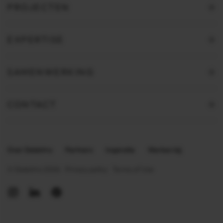
PROJECTEN
EXPERTISE
SAMENWERKING
CONTACT
Over Delektro
Partners
Inspiratie
Werken bij
Privacy policy
Terms of Use
© Delektro 2026