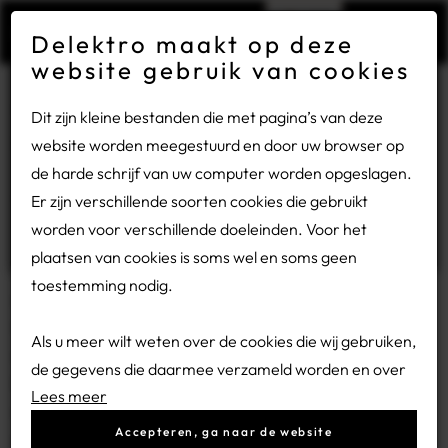
×
Gesloten wegens bouwvakvakantie
Delektro maakt op deze
website gebruik van cookies
Vanwege de bouwvakvakantie zijn wij van maandag 27
Teamuitje 2025
Dit zijn kleine bestanden die met pagina’s van deze
juli tot en met vrijdag 14 augustus gesloten.
19-06-2026
website worden meegestuurd en door uw browser op
de harde schrijf van uw computer worden opgeslagen.
Heeft u een storing? Bel ons dan op:
0318 - 54 32 78.
Jaarlijks teamuitje!
Er zijn verschillende soorten cookies die gebruikt
worden voor verschillende doeleinden. Voor het
plaatsen van cookies is soms wel en soms geen
Een bos, een kompas en een team dat wel houdt van een
toestemming nodig.
uitdaging.
Of het nu ging om het vinden van de juiste route, het
Als u meer wilt weten over de cookies die wij gebruiken,
ontrafelen van raadsels, het openen van kluizen of het
de gegevens die daarmee verzameld worden en over
bereiden van een maaltijd boven open vuur – alles draaide
Lees meer
uw rechten op dit punt, lees dan onze
privacy policy.
om samenwerking. Elkaar aanvullen, vertrouwen,
Accepteren, ga naar de website
doorpakken.