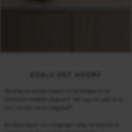
ZOALS HET HOORT
Vanaf de eerste fase hebben we het lichtplan en de
technische installatie uitgewerkt. Met oog voor gebruik en
voor wat elke ruimte nodig heeft.
Zichtlijnen blijven vrij, overgangen rustig. De techniek zit