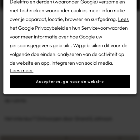
Delektro en derden (waaronder Google) verzamelen
met technieken waaronder cookies meer informatie
over je apparaat, locatie, browser en surfgedrag.
Lees
HOOG NIVEAU
het Google Privacybeleid en hun Servicevoorwaarden
voor meer informatie over hoe Google uw
persoonsgegevens gebruikt. Wij gebruiken dit voor de
Hoog boven de Zuidas hebben we in dit volledig vernieuwde
volgende doeleinden: analyseren van de activiteit op
appartement de complete elektrotechnische installatie
de website en app, integreren van social media,
mogen realiseren. Een omgeving waarin tempo en precisie
Lees meer
personaliseren van content en marketing, informatie
samenkomen, en waar techniek naadloos moet aansluiten
op een apparaat opslaan en/of openen,
Accepteren, ga naar de website
op architectuur en gebruik. Het resultaat is een installatie
gepersonaliseerde en niet gepersonaliseerde
die niet opvalt, maar wel bepalend is voor de beleving van
advertenties, advertentiemeting, inzichten in
de ruimte.
bezoekers en productontwikkeling. Wij kunnen ook uw
geolocatie gegevens gebruiken, indien u hier
Het interieur? Ontworpen door Grand & Johnson
toestemming voor geeft.