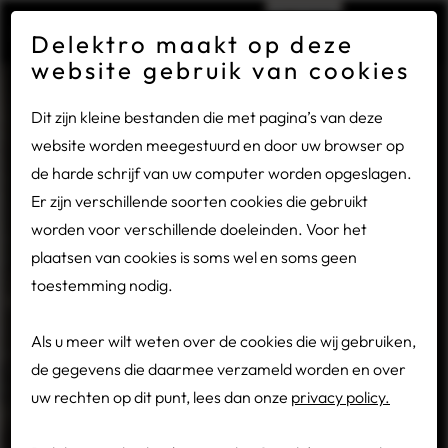
×
Gesloten wegens bouwvakvakantie
Delektro maakt op deze
website gebruik van cookies
Vanwege de bouwvakvakantie zijn wij van maandag 27
Dit zijn kleine bestanden die met pagina’s van deze
juli tot en met vrijdag 14 augustus gesloten.
website worden meegestuurd en door uw browser op
de harde schrijf van uw computer worden opgeslagen.
Heeft u een storing? Bel ons dan op:
0318 - 54 32 78.
Er zijn verschillende soorten cookies die gebruikt
worden voor verschillende doeleinden. Voor het
plaatsen van cookies is soms wel en soms geen
toestemming nodig.
Als u meer wilt weten over de cookies die wij gebruiken,
de gegevens die daarmee verzameld worden en over
uw rechten op dit punt, lees dan onze
privacy policy.