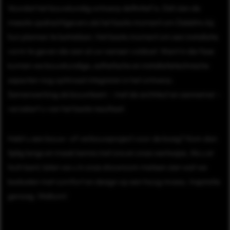
Voordat het bouwkundig ontwerp definitief is. Dát zien de
meeste opdrachtgevers als het beste moment om Delektro bij
hun plannen te betrekken. Het beste moment om een installatie
vorm te geven die aan al uw wensen voldoet. Want in die fase
kunnen we bouwkundige, esthetische en installatietechnische
aspecten nog optimaal integreren in het ontwerp.
Samenwerking als bouwteam – met de architect en aannemer –
verzekert u van het beste resultaat.
Hebt u een bouw- of verbouwproject voor de boeg? Kom dan
tijdig langs en maak kennis met ons en onze werkwijze. Als u er
toch bent, laten we u in onze showroom meteen zien wat we
bedoelen met comfort en design op een hoog niveau. Inspiratie
genoeg. Welkom!