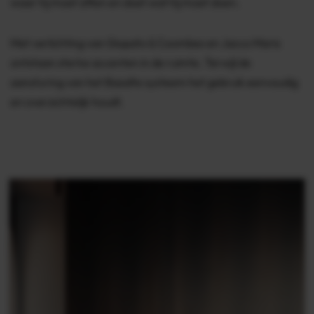
waar hij moet zitten en doet wat hij moet doen.
Met verlichting van Giopato & Coombes en Jacco Maris
ontstaan sterke accenten in de ruimte. Terwijl de
aansturing van het Basalte systeem het gebruik eenvoudig
en overzichtelijk houdt.