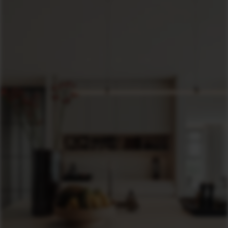
Geef toestemming of stel uw eigen keuze in
cookie-
instellingen.
Lees meer in onze
privacy policy.